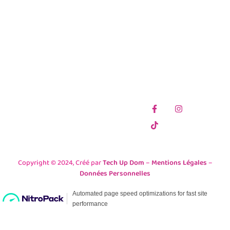
CENTRE
PORT
COMMERCIAL
CENTRE
DUPARC
COMMERCIAL
97438 SAINTE-
SACRÉ COEUR
MARIE
97420 LE PORT
Téléphone
Téléphone
0262 29 64 43
0262 71 84 75
Adresse Email
Suivez-nous :
objetsdumonde@gmail.com
Copyright © 2024, Créé par
Tech Up Dom
–
Mentions Légales
–
Données Personnelles