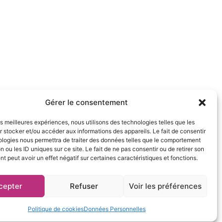
UTIQUE DU PORT
NTRE COMMERCIAL SACRÉ COEUR
420 LE PORT
Gérer le consentement
léphone
62 71 84 75
les meilleures expériences, nous utilisons des technologies telles que les
 stocker et/ou accéder aux informations des appareils. Le fait de consentir
ivez-nous :
ologies nous permettra de traiter des données telles que le comportement
n ou les ID uniques sur ce site. Le fait de ne pas consentir ou de retirer son
 peut avoir un effet négatif sur certaines caractéristiques et fonctions.
cepter
Refuser
Voir les préférences
rsonnelles
Politique de cookies
Données Personnelles