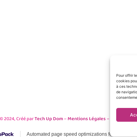
BOUTIQUE DE SAINTE MARIE
BO
CENTRE COMMERCIAL DUPARC
CE
97438 SAINTE-MARIE
97
Téléphone
Té
0262 29 64 43
02
Pour offrir 
cookies pour
Adresse Email
Su
à ces techn
objetsdumonde@gmail.com
de navigatio
consentement
Ac
© 2024, Créé par
Tech Up Dom
–
Mentions Légales
–
Données Pe