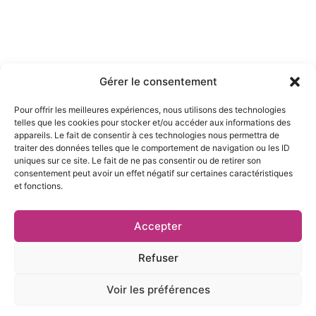
BOUTIQUE DE
SAINTE MARIE
BOUTIQUE DU
CENTRE
PORT
COMMERCIAL
CENTRE
DUPARC
COMMERCIAL
Gérer le consentement
97438 SAINTE-
SACRÉ COEUR
MARIE
Pour offrir les meilleures expériences, nous utilisons des technologies
97420 LE PORT
Téléphone
telles que les cookies pour stocker et/ou accéder aux informations des
Téléphone
appareils. Le fait de consentir à ces technologies nous permettra de
0262 29 64 43
0262 71 84 75
traiter des données telles que le comportement de navigation ou les ID
Adresse Email
uniques sur ce site. Le fait de ne pas consentir ou de retirer son
Suivez-nous :
objetsdumonde@gmail.com
consentement peut avoir un effet négatif sur certaines caractéristiques
et fonctions.
Accepter
Refuser
Copyright © 2024, Créé par
Tech Up Dom
–
Mentions Légales
–
Données Personnelles
Voir les préférences