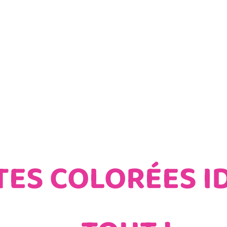
il
Nos News
Boutiques
Nous Contacter
TES COLORÉES I