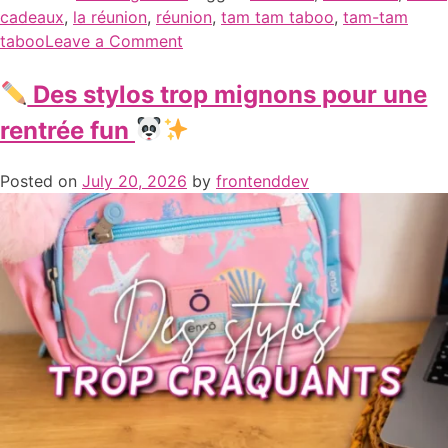
cadeaux
,
la réunion
,
réunion
,
tam tam taboo
,
tam-tam
taboo
Leave a Comment
Des stylos trop mignons pour une
rentrée fun
Posted on
July 20, 2026
by
frontenddev