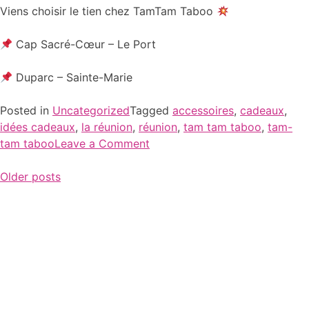
Viens choisir le tien chez TamTam Taboo
Cap Sacré-Cœur – Le Port
Duparc – Sainte-Marie
Posted in
Uncategorized
Tagged
accessoires
,
cadeaux
,
idées cadeaux
,
la réunion
,
réunion
,
tam tam taboo
,
tam-
tam taboo
Leave a Comment
Older posts
BOUTIQUE DE
SAINTE MARIE
BOUTIQUE DU
CENTRE
PORT
COMMERCIAL
CENTRE
DUPARC