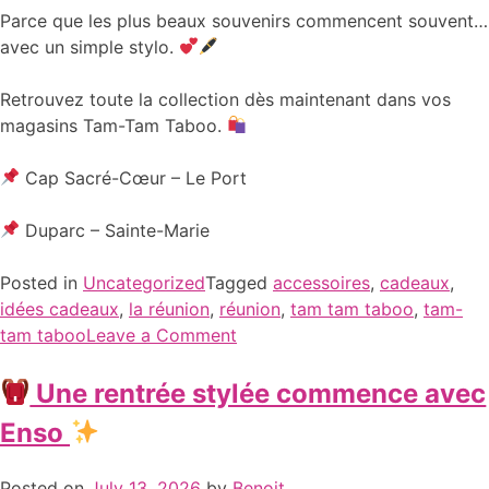
Parce que les plus beaux souvenirs commencent souvent…
avec un simple stylo.
Retrouvez toute la collection dès maintenant dans vos
magasins Tam-Tam Taboo.
Cap Sacré-Cœur – Le Port
Duparc – Sainte-Marie
Posted in
Uncategorized
Tagged
accessoires
,
cadeaux
,
idées cadeaux
,
la réunion
,
réunion
,
tam tam taboo
,
tam-
tam taboo
Leave a Comment
Une rentrée stylée commence avec
Enso
Posted on
July 13, 2026
by
Benoit