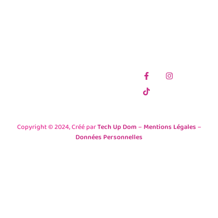
COMMERCIAL
97438 SAINTE-
SACRÉ COEUR
MARIE
97420 LE PORT
Téléphone
Téléphone
0262 29 64 43
0262 71 84 75
Adresse Email
Suivez-nous :
objetsdumonde@gmail.com
Copyright © 2024, Créé par
Tech Up Dom
–
Mentions Légales
–
Données Personnelles